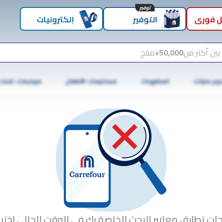
توفير
 فوري
التوفير
إلكترونيات
بين أكثر من
50,000+
منتج
وبر ماركت
المشروبات
مستلزمات الأطفال
موبايلات، تابلت
جات تطابق معايير البحث الخاصة بك في الوقت الحالي.اختبا