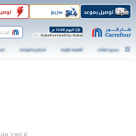
توصيل بموعد
سريع
توصيل
اليوم 12:00 م
ابحث 
DubaiFestivalCity-Dubai
جميع الفئات
أطعمة طازجة
الخضار والفواكه
الس
لا توجد منت