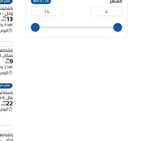
السعر
AED 4 - 74
مباع من
باشابتش
وخل - شفاف 2 
13
49
.
AED
y 3 left
اليوم 12:00 م
باشابا
بساق، 180 سم³، 3 قطع
9
99
.
AED
y 2 left
اليوم 12:00 م
مباع من
ملل 6 قطع - شفاف
22
49
.
AED
اليوم 12:00 م
زجاجي، 285 سم³، 3 قطع