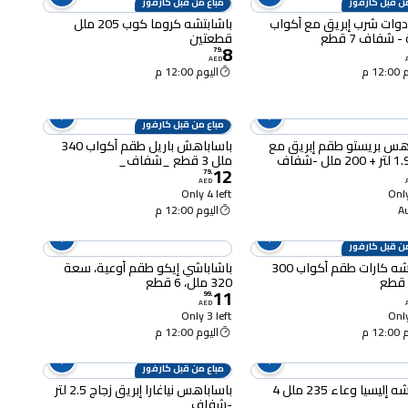
ن قبل كارفور
مباع من قبل كارفور
وات شرب إبريق مع أكواب
باشابتشه كروما كوب 205 ملل
 شفاف 7 قطع
قطعتين
8
79
.
AED
12 م
اليوم 12:00 م
مباع من قبل كارفور
هس بريستو طقم إبريق مع
باساباهش باريل طقم أكواب 340
ملل 3 قطع _شفاف_
12
79
.
AED
Only 4 left
Only
اليوم 12:00 م
ن قبل كارفور
باشابتشه كارات طقم أكواب 300
باشاباشي إيكو طقم أوعية، سعة
320 ملل، 6 قطع
11
99
.
AED
Only 3 left
Only
12 م
اليوم 12:00 م
مباع من قبل كارفور
باشابتشه إليسيا وعاء 235 ملل 4
باساباهس نياغارا إبريق زجاج 2.5 لتر
-شفاف