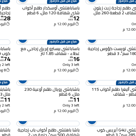
 قبل كارفور
مباع من قبل كارفور
مباع م
ي طقم زجاجة زيت زيتون
باساباهتشي أوسكدار طقم أكواب
طقم أد
قطعة 260 ملل
شاي شفافة 120 ملل، 6 قطع
زجاجية -
28
12
99
.
29
.
AED
AED
Onl
اليوم 12:00 م
اليوم :00
مباع من قبل كارفور
هتشي تويست كؤوس زجاجية
باساباتشي بيسترو إبريق زجاجي مع
باسابا
غطاء - شفاف 1.85 لتر
كوب 1.9 لتر + 200 ملل -شفاف
74
16
99
.
29
.
AED
AED
 2 left
Only 3 left
Onl
اليوم 12:00 م
8 Aug
 قبل كارفور
مباع م
باساباتشي أليغرا طقم أكواب 115
باشاباشي رويال طقم أوعية 230
ملل، 6 قطع
ملل 3 قطع
11
11
49
.
99
.
AED
AED
 2 left
Only 3 left
اليوم 12:00 م
اليوم :00
باشاباهتشي G4U آيريس كوب
باشا باهتشي طقم أكواب باب زجاجية
شفافة، 500 سم³، حزمة من 2
قطع