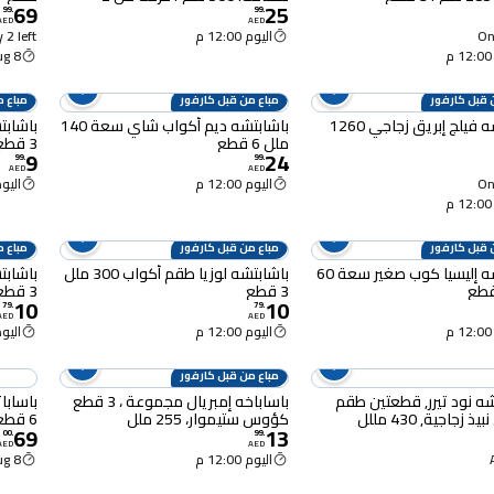
69
25
99
.
99
.
AED
AED
Onl
اليوم 12:00 م
 2 left
8 Aug
 قبل كارفور
مباع من قبل كارفور
مباع م
باشابتشه فيلج إبريق زجاجي 1260
باشابتشه ديم أكواب شاي سعة 140
ملل 6 قطع
3 قطع
9
24
99
.
99
.
AED
AED
Onl
اليوم 12:00 م
اليوم :00
 قبل كارفور
مباع من قبل كارفور
مباع م
باشابتشه إليسيا كوب صغير سعة 60
باشابتشه لوزيا طقم أكواب 300 ملل
3 قطع
3 قطع
10
10
79
.
79
.
AED
AED
اليوم 12:00 م
اليوم :00
مباع من قبل كارفور
شه نود تيرر, قطعتين طقم
باساباخه إمبريال مجموعة ، 3 قطع
باساب
زجاجية, 430 مللل
كؤوس ستيموار، 255 ملل
6 قطع، 450 ملل
69
13
00
.
99
.
AED
AED
اليوم 12:00 م
8 Aug