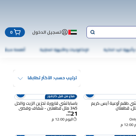
تسجيل الدخول
0
 وأجهزة اليد الذكية
الإلكترونيات والأجهزة المنزلية
أطعمة مجمّدة
ترتيب حسب: الآكثر تطابقا
مباع من قبل كارفور
شي طقم أوعية آيس كريم
باساباتشي قارورة تخزين الزيت والخل
345 ملل قطعتين - شفاف وفضي
21
49
.
AED
Only
اليوم 12:00 م
12 م