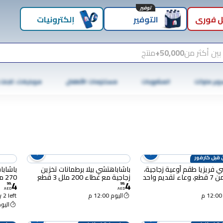
توفير
 فوري
التوفير
إلكترونيات
بين أكثر من
50,000+
منتج
وبر ماركت
المشروبات
مستلزمات الأطفال
موبايلات، تابلت
 قبل كارفور
ي فريزيا طقم أوعية زجاجية،
باشاباهتشي بيلا برطمانات تخزين
باشابا
مكون من 7 قطع، وعاء تقديم واحد
زجاجية مع غطاء 200 ملل 3 قطع
270 ملل، قطعتان
4
4
99
.
99
.
AED
AED
اليوم 12:00 م
 2 left
اليوم :00