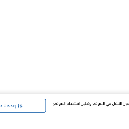
وافق على تخزين cookies على جهازك لتحسين التنقل في الموقع وتحليل استخدام الموقع
إعدادات Cookies
حولنا
وفر معنا