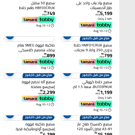
سميغ براد بباب واحد على
سميغ 50 ستايل
طراز الخمسينات
HBF03CRUK طقم خلاط
749
5,199
FAB10HRRD5 سعة 135
يدوي 700 واط، سرعات
00
.
00
.
AED
AED
لترًا - أحمر
متغيرة - كريمي
Only 2 left
10-12 Aug
10-12 Aug
مباع من قبل كارفور
سميغ HMF01CRUK خلاط
ماكينة قهوة SMEG بفلتر،
يدوي 250 واط، 9 سرعات،
بيضاء، بتصميم كلاسيكي
899
799
كريمي
من الخمسينيات، سعة 10
00
.
00
.
AED
AED
أكواب، تشغيل تلقائي
قابل للبرمجة، تحكم في
12 Aug
10-12 Aug
كثافة النكهة ووظيفة
الحفاظ على الحرارة
مباع من قبل كارفور
مباع من قبل كارفور
سميج خلاط كهربائي
سميغ آلة تحضير قهوة
BLF03PKUK، سعة 1.5 لتر،
إسبريسو بمضخة
2,299
1,199
800 واط، خاصية النبض -
ECF02CRUK بقوة 1350
00
.
00
.
AED
AED
وردي
وات - كريمي
Only 3 left
10-12 Aug
10-12 Aug
مباع من قبل كارفور
مباع من قبل كارفور
سميغ كلاسيكا طباخ غاز
سميغ ماكينة قهوة
A3-81 فضي/أسود 120
إسبريسو أوتوماتيكية قدرة
4,799
15,199
سم
1350 واط، سعة 1.4 لتر -
00
.
00
.