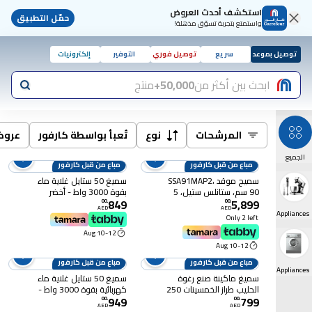
استكشف أحدث العروض
حمّل التطبيق
واستمتع بتجربة تسوّق مذهلة!
توصيل بموعد
سريع
توصيل فوري
التوفير
إلكترونيات
ابحث بين أكثر من
50,000+
منتج
المرشحات
نوع
تُعبأ بواسطة كارفور
عرو
الجميع
مباع من قبل كارفور
مباع من قبل كارفور
سميج موقد SSA91MAP2،
سميغ 50 ستايل غلاية ماء
90 سم، ستانلس ستيل، 5
بقوة 3000 واط - أخضر
849
5,899
شعلات - حديد زهر
باستيل KLF04PGUK
00
.
00
.
AED
AED
Small Appliances
Only 2 left
10-12 Aug
10-12 Aug
مباع من قبل كارفور
مباع من قبل كارفور
Large Appliances
سميغ ماكينة صنع رغوة
سميغ 50 ستايل غلاية ماء
الحليب طراز الخمسينات 250
كهربائية بقوة 3000 واط -
949
799
ملل 500 واط - أحمر
أسود KLF03BLMUK
00
.
00
.
AED
AED
MFF11RDUK