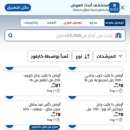
استكشف أحدث العروض
حمّل التطبيق
واستمتع بتجربة تسوّق مذهلة!
توصيل بموعد
سريع
توصيل فوري
التوفير
إلكترونيات
ابحث بين أكثر من
50,000+
منتج
المرشحات
نوع
تُعبأ بواسطة كارفور
أوشن ذا باليت كوب زجاجي
أوشن ذا باليت زجاج كوبيه -
- 300 مل (مجموعة من 6)
205 مل (طقم من 6) -
81
78
- أدوات جذعية أنيقة للنبيذ
ستيمواري أنيق للشمبانيا
00
.
00
.
AED
AED
والماء والعصير والمشروبات
والكوكتيلات والنبيذ الفوار،
11 Aug
11 Aug
533S07
، 533E11
أوشن ذا باليت زجاج
أوشن كأس نبيذ سانتي
كوكتيل آند نورا - 190 مل
بدون ساق - شفاف - 455
78
78
(مجموعة من 6) - ستيموير
ملل طقم من 6
00
.
00
.
AED
AED
أنيق للمارتيني ومانهاتن
11 Aug
11 Aug
وكوكتيلات أب، 533K07
مباع من قبل كارفور