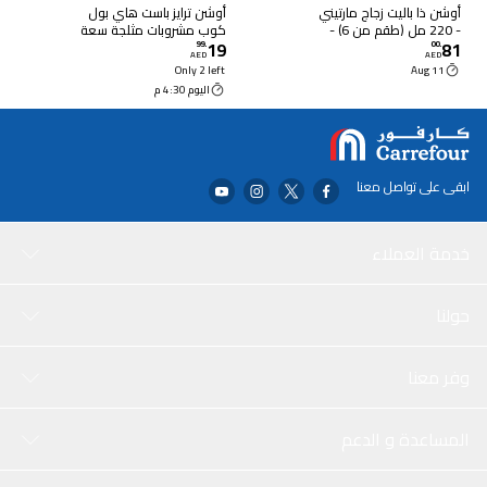
أوشن ذا باليت زجاج مارتيني
أوشن ترايز باست هاي بول
- 220 مل (طقم من 6) -
كوب مشروبات مثلجة سعة
19
81
ستيمواني أنيق للكوكتيلات
350 ملل، قطعتين
99
.
00
.
AED
AED
الكلاسيكية والحديثة،
Only 2 left
11 Aug
533C07
اليوم 4:30 م
ابقى على تواصل معنا
خدمة العملاء
حولنا
وفر معنا
المساعدة و الدعم