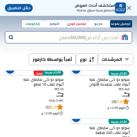
استكشف أحدث العروض
حمّل التطبيق
واستمتع بتجربة تسوّق مذهلة!
توصيل بموعد
سريع
توصيل فوري
التوفير
إلكترونيات
ابحث بين أكثر من
50,000+
منتج
المرشحات
نوع
تُعبأ بواسطة كارفور
الأكثر مبيعا
الأكثر مبيعا
أسعار منخفضة
سولو ذو كي سايفتي علبة
سولو ذو كي سايفتي علبة
أعواد ثقاب متعددة الألوان
أعواد ثقاب 10 قطع
240 قطعة
10 PCS
240 PCS
2
3
59
.
69
.
AED
AED
Only 3 left
(8)
5.0
(6)
5.0
اليوم 12:00 م
اليوم 12:00 م
الأكثر مبيعا
سولو ذو كي سايفتي علبة
أعواد ثقاب 240 قطعة