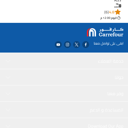
حزمة من 3
3 PCS
8
79
.
AED
(6)
4.8
اليوم 12:00 م
ابقى على تواصل معنا
خدمة العملاء
حولنا
وفر معنا
المساعدة و الدعم
Download Our App