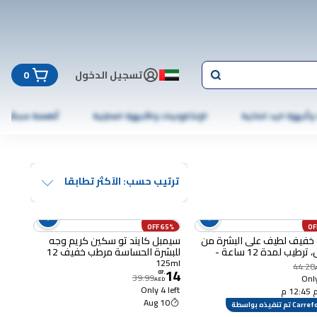
تسجيل الدخول
0
 وأجهزة اليد الذكية
الإلكترونيات والأجهزة المنزلية
أطعمة مجمّدة
ترتيب حسب: الآكثر تطابقا
65% OFF
خفيف لطيف على البشرة من
سيمبل كايند تو سكين كريم وجه
سيمبل، ترطيب لمدة 12 ساعة -
للبشرة الحساسة مرطب خفيف 12
ا 2
ساعة ترطيب 125 ملل
125ml
44.28
14
07
.
39.99
Only
AED
Only 4 left
12 م
10 Aug
Ca تم تنفيذه بواسطة