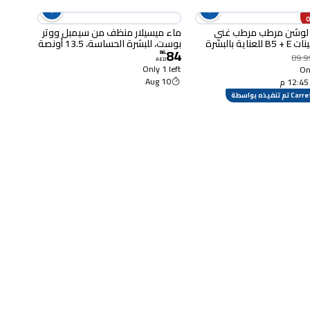
لوشن مرطب مرطب غني
ماء ميسيلار منظف من سيمبل ووتر
بالفيتامينات B5 + E للعناية بالبشرة
بوست، للبشرة الحساسة، 13.5 أونصة
84
 على بشرة مغذية وبمظهر
86
.
89.9
AED
Only 1 left
Onl
10 Aug
م تنفيذه بواسطة