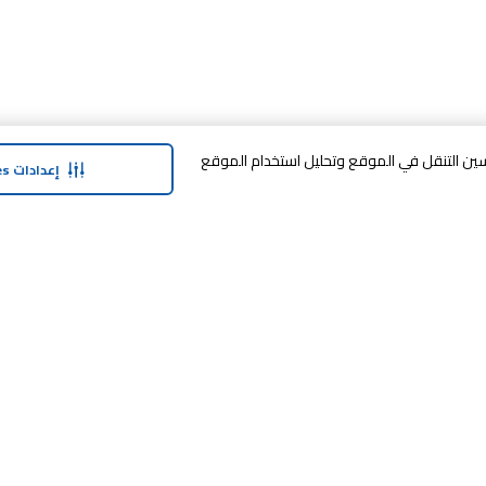
وافق على تخزين cookies على جهازك لتحسين التنقل في الموقع وتحليل استخدام الموقع
إعدادات Cookies
حولنا
وفر معنا
نبذة عن ماجد الفطيم
خدمة الضمان المم
نبذة عن كارفور
خطة الدفع المرنة
حول ماجد الفطيم كارفور و المجتمع ماركات
مكافآت SHARE
كارفور
العلامات التجارية
بيع معنا
الأخبار والبيانات الصحفية