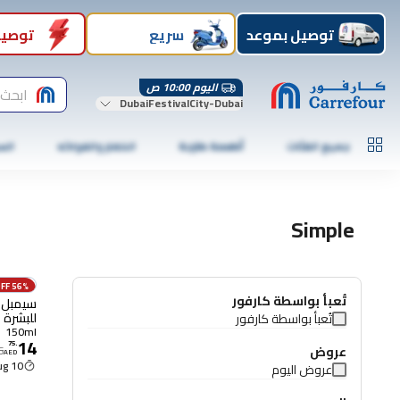
توصيل بموعد
سريع
توصيل
اليوم 10:00 ص
ابحث 
DubaiFestivalCity-Dubai
جميع الفئات
أطعمة طازجة
الخضار والفواكه
الس
Simple
56% OFF
تُعبأ بواسطة كارفور
سيمبل ك
تُعبأ بواسطة كارفور
من الصابون 
150ml
14
75
.
عروض
6
AED
10 Aug
عروض اليوم