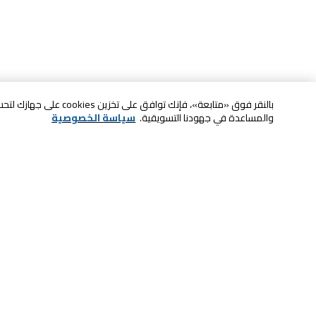
بالنقر فوق «متابعة»، فإنك ت
والمساعدة في جهودنا التسويقية.
سياسة الخصوصية
خدمة العملاء
الصيانة والضمان
ابقى على تواصل معنا
الاسترجاع و التبديل
الدفع بأمان عبر الانترنت
الشحن والتسليم
تواصل معنا عبر الدردشة للحصول على
الدفع عند الاستلام
المساعدة
لا تشيل همها حنًا نوصلها
اتصل بنا للحصول على المساعدة
800-73232
إعدادات ملفات تعريف الارتباط