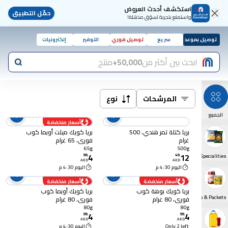
استكشف أحدث العروض
حمّل التطبيق
واستمتع بتجربة تسوّق مذهلة!
توصيل بموعد
سريع
توصيل فوري
التوفير
إلكترونيات
ابحث بين أكثر من
50,000+
منتج
المرشحات
نوع
الجميع
أسعار منخفضة
بريا كتلة تمر هندي، 500
بريا كويك ميلت أوبما كوب
غرام
فوري، 65 غرام
65g
500g
4
12
99
.
49
.
World Specialities
AED
AED
اليوم 4:30 م
اليوم 4:30 م
أسعار منخفضة
أسعار منخفضة
بريا كويك بوهة كوب
بريا كويك أوبما كوب
Tins, Jars & Packets
فوري، 80 غرام
فوري، 80 غرام
80g
80g
4
4
99
.
99
.
AED
AED
Only 2 left
اليوم 4:30 م