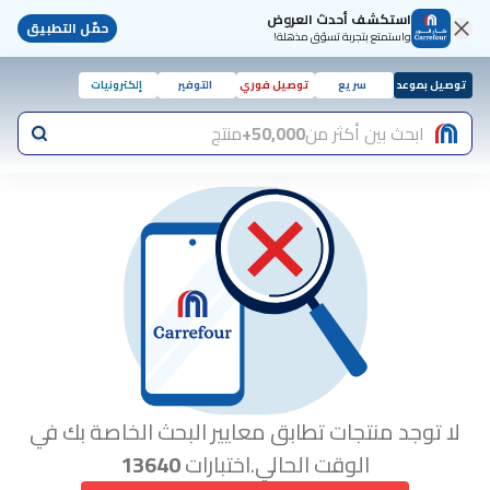
استكشف أحدث العروض
حمّل التطبيق
واستمتع بتجربة تسوّق مذهلة!
توصيل بموعد
سريع
توصيل فوري
التوفير
إلكترونيات
ابحث بين أكثر من
50,000+
منتج
لا توجد منتجات تطابق معايير البحث الخاصة بك في
الوقت الحالي.اختبارات
13640