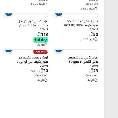
AED
AED
Only 1 left
اليوم 6:30 م
اليوم 6:30 م
سبراي تكثيف الشعر من
غوت 2 بي غارديان إنجل
شوارزكوف (GOT2B) 300
بخاخ لحماية الشعر من
مل
الحرارة 200 ملل
200ml
300ml
113
50
66
.
79
.
AED
AED
اليوم 6:30 م
8 Aug
47% OFF
غوت 2 بي جل لتصفيف
لوشن مضاد للتجعد من
فائق اللصق لا يقهر 150
شوارزكوف جي او تي 2
ملل
بي 200 مل
200ml
150ml
30
79
80
.
99
.
58.50
AED
AED
Only 2 left
Only 1 left
8 Aug
8 Aug