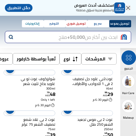
استكشف أحدث العروض
حمّل التطبيق
واستمتع بتجربة تسوّق مذهلة!
توصيل بموعد
سريع
توصيل فوري
التوفير
إلكترونيات
ابحث بين أكثر من
50,000+
منتج
المرشحات
نوع
تُعبأ بواسطة كارفور
عرو
الجميع
غوت2بي غلود جل تصفيف
شوارزكوف غوت تو بي
2 في 1 للحواجب والأطراف،
غلويد بخاخ تثبيت شعر
16 ملل
لتثبيت قوي، 300 ملل
300ml
16ml
48
29
79
.
99
.
Hair Care
AED
AED
اليوم 6:30 م
Only 1 left
اليوم 6:30 م
Makeup
غوت 2 بي موس تجعيد
غوت 2 بي غلاد شمع
الشعر 250 ملل
تصفيف الشعر 75 غرام
75ml
250ml
39
50
79
.
49
.