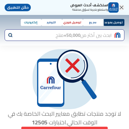
استكشف أحدث العروض
حمّل التطبيق
واستمتع بتجربة تسوّق مذهلة!
توصيل بموعد
سريع
توصيل فوري
التوفير
إلكترونيات
ابحث بين أكثر من
50,000+
منتج
لا توجد منتجات تطابق معايير البحث الخاصة بك في
الوقت الحالي.اختبارات
12505