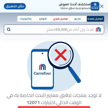
استكشف أحدث العروض
حمّل التطبيق
واستمتع بتجربة تسوّق مذهلة!
توصيل بموعد
سريع
توصيل فوري
التوفير
إلكترونيات
ابحث بين أكثر من
50,000+
منتج
لا توجد منتجات تطابق معايير البحث الخاصة بك في
الوقت الحالي.اختبارات
12071