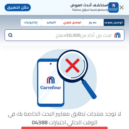
استكشف أحدث العروض
حمّل التطبيق
واستمتع بتجربة تسوّق مذهلة!
توصيل بموعد
سريع
توصيل فوري
التوفير
إلكترونيات
ابحث بين أكثر من
50,000+
منتج
لا توجد منتجات تطابق معايير البحث الخاصة بك في
الوقت الحالي.اختبارات
04388