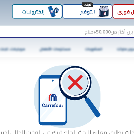
توفير
 فوري
التوفير
إلكترونيات
بين أكثر من
50,000+
منتج
وبر ماركت
المشروبات
مستلزمات الأطفال
موبايلات، تابلت
جات تطابق معايير البحث الخاصة بك في الوقت الحالي.اختبا