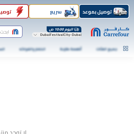
توصيل بموعد
سريع
توصيل
اليوم 10:00 ص
ابحث 
DubaiFestivalCity-Dubai
جميع الفئات
أطعمة طازجة
الخضار والفواكه
الس
لا توجد منت