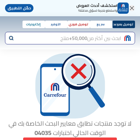
استكشف أحدث العروض
حمّل التطبيق
واستمتع بتجربة تسوّق مذهلة!
توصيل بموعد
سريع
توصيل فوري
التوفير
إلكترونيات
ابحث بين أكثر من
50,000+
منتج
لا توجد منتجات تطابق معايير البحث الخاصة بك في
الوقت الحالي.اختبارات
04035