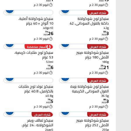
AED
AED
اليوم 2:30 م
اليوم 2:30 م
شارك العرض
سنيكرز لوح شوكولاتة
سنيكرز شوكولاتة أصلية،
داكنة بالفول السوداني، 42
10 ألواح × 40 جرام
غرام
40gx10
42g
26
3
79
.
69
.
AED
AED
اليوم 2:30 م
اليوم 2:30 م
شارك العرض
أسعار منخفضة
سنيكرز شوكولاتة مينيز
سنيكرز لوح مثلجات كريمية،
الأصلي 180 جرام
53 غرام
53ml
180g
6
21
19
.
29
.
AED
AED
اليوم 2:30 م
اليوم 2:30 م
شارك العرض
سنيكرز لوح شوكولاتة بزبدة
سنيكرز غولد لوح مثلجات
الفول السوداني الكريمية
بالكراميل، 40.8 غرام
36.5 جرام
40.8g
36.5g
5
3
79
.
89
.
AED
AED
اليوم 2:30 م
اليوم 2:30 م
شارك العرض
شارك العرض
سنيكرز شوكولاتة مينيز
سنيكرز لفائف ويفر
الأصلي 252 جرام
الشوكولاتة ، 24 غرام،
عبوة من 5 قطع
24gx5
255g