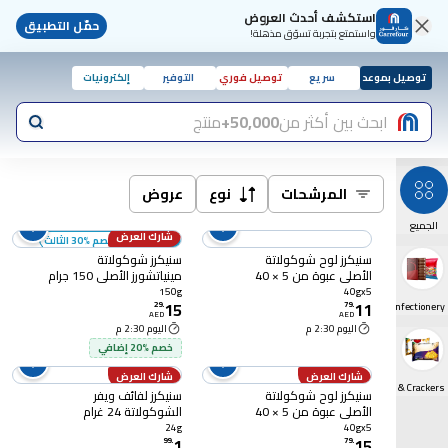
استكشف أحدث العروض
حمّل التطبيق
واستمتع بتجربة تسوّق مذهلة!
توصيل بموعد
سريع
توصيل فوري
التوفير
إلكترونيات
ابحث بين أكثر من
50,000+
منتج
المرشحات
نوع
عروض
الجميع
شارك العرض
أضف 3 - خصم %30 الثالث
سنيكرز لوح شوكولاتة
سنيكرز شوكولاتة
الأصلي عبوة من 5 × 40
مينياتشورز الأصلي 150 جرام
جرام
150g
40gx5
15
11
29
.
Chocolate & Confectionery
79
.
AED
AED
اليوم 2:30 م
اليوم 2:30 م
خصم %20 إضافي
شارك العرض
شارك العرض
Biscuits & Crackers
سنيكرز لوح شوكولاتة
سنيكرز لفائف ويفر
الأصلي عبوة من 5 × 40
الشوكولاتة 24 غرام
جرام
24g
40gx5
1
15
99
.
79
.