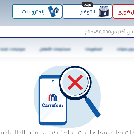
توفير
 فوري
التوفير
إلكترونيات
بين أكثر من
50,000+
منتج
وبر ماركت
المشروبات
مستلزمات الأطفال
موبايلات، تابلت
جات تطابق معايير البحث الخاصة بك في الوقت الحالي.اختبا