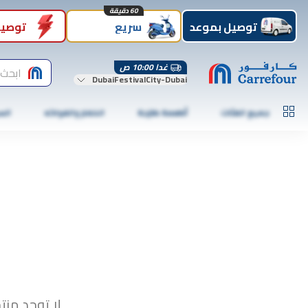
60 دقيقة
توصيل بموعد
سريع
توصيل
غدا 10:00 ص
ابحث 
DubaiFestivalCity-Dubai
جميع الفئات
أطعمة طازجة
الخضار والفواكه
الس
لا توجد منت