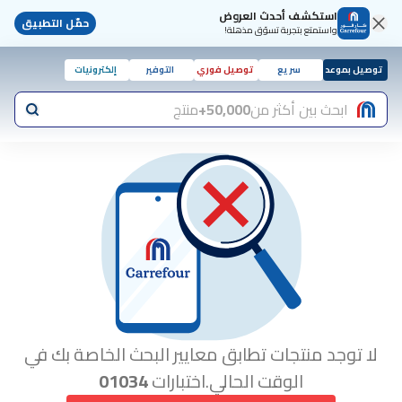
استكشف أحدث العروض
حمّل التطبيق
واستمتع بتجربة تسوّق مذهلة!
توصيل بموعد
سريع
توصيل فوري
التوفير
إلكترونيات
ابحث بين أكثر من
50,000+
منتج
لا توجد منتجات تطابق معايير البحث الخاصة بك في
الوقت الحالي.اختبارات
01034