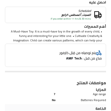
احصل عليه
Scheduled
السبت, أغسطس ٨رابع
if you order within 11 hrs & 39 mins
أهم المميزات
• A Must-Have Toy: It is a must-have toy in the growth of every child,
funny and interesting for your little one. • Cultivate Creativity &
Imagination: Child can create various patterns, which can help your
children to encourage creativity, enhance their imagination, logical
thinking, and hand-eye coordination. • Increase Parent-Child
يتم توصيله من قِبَل كارفور
Communication: If you order the building blocks, it will be a great
مباع من قبل : 
AMF Tech
opportunity for parents and children interact together which can
increase parent-child communication and create a wonderful
memory. • Great Variety in Colors: Bright, vibrant colors make this toy
easy to attract kids’ attention. In the process of building a model,
child can identify a variety of colors, master the structure of space, to
improve the child's creative thinking ability.
مواصفات المنتج
المزايا
7
Age range
No
Batteries Required
الخامة