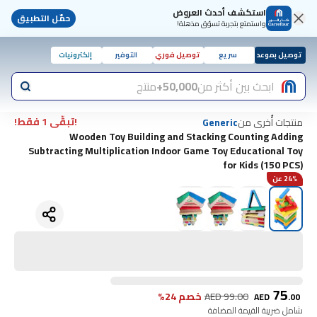
استكشف أحدث العروض
حمّل التطبيق
واستمتع بتجربة تسوّق مذهلة!
توصيل بموعد
سريع
توصيل فوري
التوفير
إلكترونيات
ابحث بين أكثر من
50,000+
منتج
!تبقّى 1 فقط!
منتجات أُخرى من
Generic
Wooden Toy Building and Stacking Counting Adding
Subtracting Multiplication Indoor Game Toy Educational Toy
for Kids (150 PCS)
24% عن
75
99.00
AED
خصم 24%
AED
.
00
شامل ضريبة القيمة المضافة