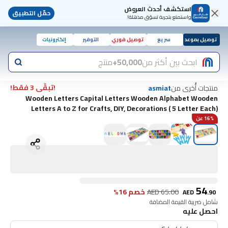
استكشف أحدث العروض
حمّل التطبيق
واستمتع بتجربة تسوّق مذهلة!
توصيل بموعد
سريع
توصيل فوري
التوفير
إلكترونيات
ابحث بين أكثر من
50,000+
منتج
!تبقّى 3 فقط!
منتجات أُخرى من
asmiat
Wooden Letters Capital Letters Wooden Alphabet Wooden
Letters A to Z for Crafts, DIY, Decorations ( 5 Letter Each)
16% عن
54
65.00
AED
خصم 16%
AED
.
90
شامل ضريبة القيمة المضافة
احصل عليه