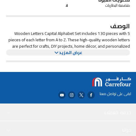
متضمنة البطاريات
لا
الوصف
Wooden Letters Capital Alphabet Set includes 130 pieces with 5
pieces of each letter from A to Z. These high-quality wooden letters
are perfect for crafts, DIY projects, home décor, and personalized
عرض المزيد
decorations. Ideal for creating custom signs, name boards, art
projects, and educational activities, they are easy to paint, stain, or
decorate. Suitable for kids and adults, these wooden letters add a
creative touch to any project or gift.
ابقى على تواصل معنا
خدمة العملاء
حولنا