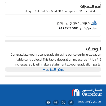
أهم المميزات
Unique Colorful Cap Grad 3D Centerpiece- 14-Inch Width
يتم توصيله من قِبَل كارفور
مباع من قبل : 
PARTY ZONE
الوصف
Congratulate your recent graduate using our colourful graduation
table centrepiece! This table decoration measures 14 by 4.5
Incheses, so it will make a statement at your graduation party.
عرض المزيد
Display the centrepiece on your dining table, mantelpiece or
windowsill to show just how proud you are! Shop the rest of our
graduation party supplies to let the celebration begin.
ابقى على تواصل معنا