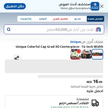
استكشف أحدث العروض
حمّل التطبيق
واستمتع بتجربة تسوّق مذهلة!
توصيل بموعد
سريع
توصيل فوري
التوفير
إلكترونيات
ابحث بين أكثر من
50,000+
منتج
منتجات أُخرى من
Unique
Unique Colorful Cap Grad 3D Centerpiece- 14-Inch Width
16
AED
.
00
شامل ضريبة القيمة المضافة
احصل عليه
Scheduled
الثلاثاء, أغسطس ١١رابع
if you order within 3 hrs & 28 mins