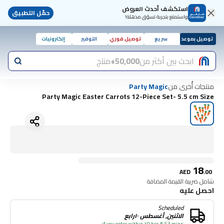
استكشف أحدث العروض
حمّل التطبيق
واستمتع بتجربة تسوّق مذهلة!
توصيل بموعد
سريع
توصيل فوري
التوفير
إلكترونيات
ابحث بين أكثر من
50,000+
منتج
منتجات أُخرى من
Party Magic
Party Magic Easter Carrots 12-Piece Set- 5.5 cm Size
18
AED
.
00
شامل ضريبة القيمة المضافة
احصل عليه
Scheduled
الاثنين, أغسطس ١٠رابع
if you order within 19 hrs & 53 mins