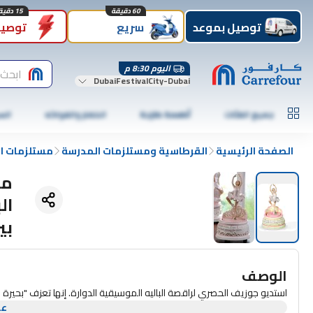
60 دقيقة
15 دقيقة
توصيل بموعد
سريع
توصيل
اليوم 8:30 م
ابحث 
DubaiFestivalCity-Dubai
جميع الفئات
أطعمة طازجة
الخضار والفواكه
الس
الصفحة الرئيسية
القرطاسية ومستلزمات المدرسة
مستلزمات ال
مج
ال
بين
الوصف
استديو جوزيف الحصري لراقصة الباليه الموسيقية الدوارة. إنها تعزف "بحيرة ال
عر