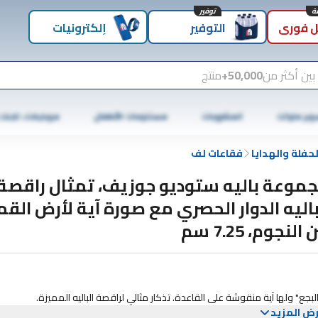
توفير
 فوري
التوفير
إلكترونيات
بين أكثر من
50,000+
منتج
وبر ماركت
المشروبات
مستلزمات الأطفال
موبايلات، تابلت
حفلة والهدايا
فقاعات لف
موعة باليه ستوديو جوزيف، تمثال راقصة
باليه الدوار الحصري مع صورة آية لأرض القم
 النجوم، 7.25 سم
بجع" ولها آية منقوشة على القاعدة. تذكار مثالي لراقصة الباليه المميزة.
ض المزيد