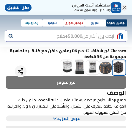
استكشف أحدث العروض
حمّل التطبيق
واستمتع بتجربة تسوّق مذهلة!
توصيل بموعد
سريع
توصيل فوري
التوفير
إلكترونيات
ابحث بين أكثر من
50,000+
منتج
Chessex غير شفاف 12 مم D6 رمادي داكن مع كتلة نرد نحاسية -
مجموعة من 36 قطعة
غير متوفر
الوصف
جميع نرد الشطرنج مرخصة رسميًا بتفاصيل عالية الجودة بما في ذلك
الحواف الحادة للتعرف على الشكل، والتأكيد على التمييز بين 6 و9، والقراءة
من الأعلى لسهولة الفهم.
عرض المزيد