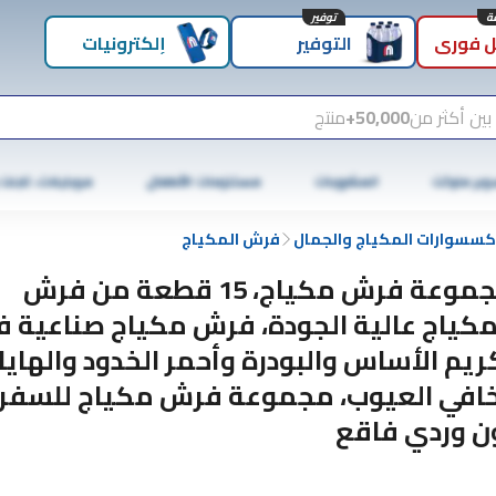
توفير
 فوري
التوفير
إلكترونيات
بين أكثر من
50,000+
منتج
وبر ماركت
المشروبات
مستلزمات الأطفال
موبايلات، تابلت
كسسوارات المكياج والجمال
فرش المكياج
مجموعة فرش مكياج، 15 قطعة من فرش
مكياج عالية الجودة، فرش مكياج صناعية ف
ريم الأساس والبودرة وأحمر الخدود والهايلا
افي العيوب، مجموعة فرش مكياج للسفر،
ن وردي فاقع