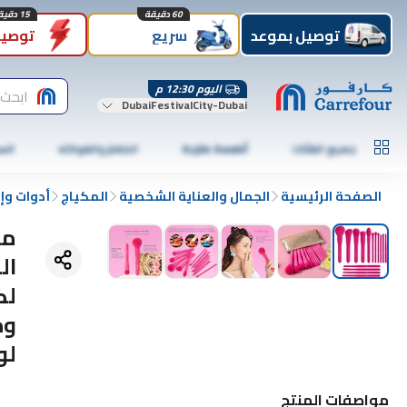
60 دقيقة
15 دقيقة
توصيل بموعد
سريع
توصيل
اليوم 12:30 م
ابحث 
DubaiFestivalCity-Dubai
جميع الفئات
أطعمة طازجة
الخضار والفواكه
الس
الصفحة الرئيسية
الجمال والعناية الشخصية
المكياج
أدوات وإ
ال
لك
وخ
لو
مواصفات المنتج