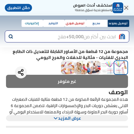
استكشف أحدث العروض
حمّل التطبيق
واستمتع بتجربة تسوّق مذهلة!
توصيل بموعد
سريع
توصيل فوري
التوفير
إلكترونيات
ابحث بين أكثر من
50,000+
منتج
مجموعة من 12 قطعة من الأساور القابلة للتعديل ذات الطابع
البحري للفتيات - مثالية للحفلات والمرح اليومي
غير متوفر
الوصف
هذه المجموعة الرائعة المكونة من 12 قطعة مثالية للفتيات الصغيرات
اللاتي يعشقن حوريات البحر والإكسسوارات الزاهية. تتضمن المجموعة 6
أساور حورية البحر الملونة وسهلة الارتداء والممتعة للاستخدام اليومي أو
عرض المزيد
الحفلات. بالإضافة إلى ذلك، تتميز المجموعة بـ 6 أساور متطابقة قابلة
للتعديل يمكن وضعها في طبقات أو مشاركتها بين الأصدقاء. تم تصميم
هذه الأساور بمشابك على شكل قلب وشخصيات حورية البحر الرائعة، مما