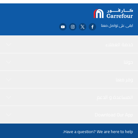
يجعلها مثالية للحفلات ذات الطابع البحري أو الهدايا أو الارتداء اليومي المرح.
خفيفة الوزن ومريحة ومصممة لتناسب معظم أحجام المعصم، هذه
الأساور آمنة وقابلة للتعديل للأطفال.
ابقى على تواصل معنا
خدمة العملاء
حولنا
وفر معنا
المساعدة و الدعم
Download Our App
Have a question? We are here to help.