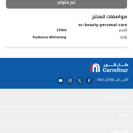
غير متوفر
مواصفات المنتج
nc-beauty-personal-care
الحجم
250ml
رائحة
Radiance Whitening
ابقى على تواصل معنا
خدمة العملاء
حولنا
وفر معنا