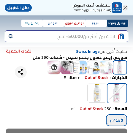
استكشف أحدث العروض
حمّل التطبيق
واستمتع بتجربة تسوّق مذهلة!
توصيل بموعد
سريع
توصيل فوري
التوفير
إلكترونيات
ابحث بين أكثر من
50,000+
منتج
نفدت الكمية
منتجات أُخرى من
Swiss Image
سويس إيمج غسول جسم مبيض - شفاف 250 ملل
6
+
الخيارات
:
Out of Stock
-
Radiance
السعة
:
250 ml
Out of Stock
-
250 ml