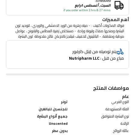
Scheduled
السبت, أغسطس ٨رابع
if you order within 3 hrs & 27 mins
أهم المميزات
فوائد المكونات أكتيف : - مياه زهرية من الورد الدمشقي والوردي ، لتوحيد لون
البشرة ومنحها صفاءً وليونة وراحة. - مستخلص زهرة العطاس والبابونج ، عوامل
مرطبة وملطفة. - البانثينول لتخفيف فيلنجز بالانزعاج. نتائج ملحوظة: لون البشرة
وملطف. لوشن فريش بلطف يرطب وينعم البشرة وينعشها. الحجم: 250 مل ، صنع
في فرنسا. تم اختباره من قبل أطباء الجلدية.
يتم توصيله من قِبَل كارفور
مباع من قبل : 
Nutripharm LLC
مواصفات المنتج
عام
النوع الفرعي
تونر
الفئة المستهدفة
للجنسين للبالغين
نوع البشرة المتوافق
جميع أنواع البشرة
الرائحة
Unscented
عائلة الروائح
بدون عطر