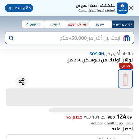
استكشف أحدث العروض
حمّل التطبيق
واستمتع بتجربة تسوّق مذهلة!
توصيل بموعد
سريع
توصيل فوري
التوفير
إلكترونيات
ابحث بين أكثر من
50,000+
منتج
منتجات أُخرى من
SOSKIN
لوشن تونيك من سوسكن 250 مل
5% عن
124
131.25
AED
خصم 5%
AED
.
69
شامل ضريبة القيمة المضافة
احصل عليه