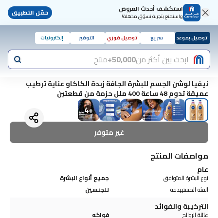
استكشف أحدث العروض
حمّل التطبيق
واستمتع بتجربة تسوّق مذهلة!
توصيل بموعد
سريع
توصيل فوري
التوفير
إلكترونيات
ابحث بين أكثر من
50,000+
منتج
نيفيا لوشن الجسم للبشرة الجافة زبدة الكاكاو عناية ترطيب
عميقة تدوم 48 ساعة 400 ملل حزمة من قطعتين
4
+
غير متوفر
مواصفات المنتج
عام
نوع البشرة المتوافق
جميع أنواع البشرة
الفئة المستهدفة
للجنسين
التركيبة والفوائد
عائلة الروائح
فواكه