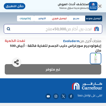
استكشف أحدث العروض
حمّل التطبيق
واستمتع بتجربة تسوّق مذهلة!
توصيل بموعد
سريع
توصيل فوري
التوفير
إلكترونيات
ابحث بين أكثر من
50,000+
منتج
نفدت الكمية
منتجات أُخرى من
Evoluderm
إيفولوديرم سورغراس حليب الجسم لتغذية فائقة - أبيض 500
ملل
غير متوفر
ابقى على تواصل معنا