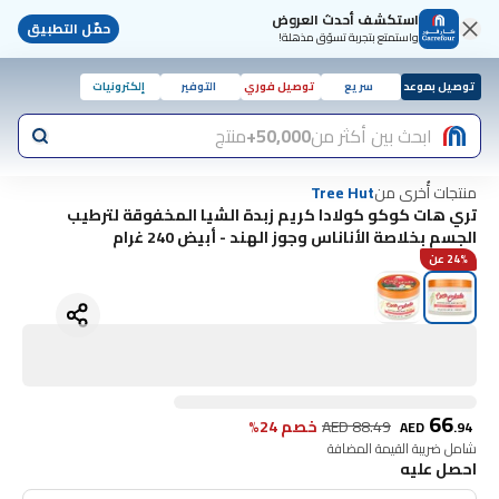
استكشف أحدث العروض
حمّل التطبيق
واستمتع بتجربة تسوّق مذهلة!
توصيل بموعد
سريع
توصيل فوري
التوفير
إلكترونيات
ابحث بين أكثر من
50,000+
منتج
منتجات أُخرى من
Tree Hut
تري هات كوكو كولادا كريم زبدة الشيا المخفوقة لترطيب
الجسم بخلاصة الأناناس وجوز الهند - أبيض 240 غرام
24% عن
66
88.49
AED
خصم 24%
AED
.
94
شامل ضريبة القيمة المضافة
احصل عليه