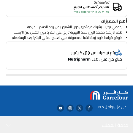
Scheduled
السبت, أغسطس ٨رابع
if you order within 49 mins
أهم المميزات
إخفقي ترطيب بشرتك مرة أخرى دون الشعور بثقل زبدة الجسم التقليدية
هذه التركيبة خفيفة الوزن جيدة التهوية تنزلق على البشرة دون التقليل من الترطيب
كوكو كولادا كريم زبدة الشيا المخفوقة هي العلاج المثالي للبشرة بعد الإستحمام
رائحة الصيف المشرقة من كوكو كولادا ستجعل بشرتك ناعمة ورطبة ورائحتها
رائعة!
يتم توصيله من قِبَل كارفور
مباع من قبل : 
Nutripharm LLC
ابقى على تواصل معنا
خدمة العملاء