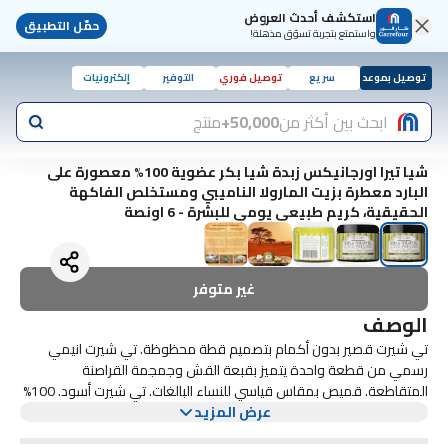
استكشف أحدث العروض
حمّل التطبيق
واستمتع بتجربة تسوّق مذهلة!
توصيل بموعد
سريع
توصيل فوري
التوفير
إلكترونيات
ابحث بين أكثر من
50,000+
منتج
شيا تيرا اورجانيكس زبدة شيا بكر عضوية 100% معصورة على
البارد معطرة بزيت المارولا الناميبي ومستخلص الفاكهة
الحقيقية، كريم طبيعي يومي للبشرة - 6 اونصة
غير متوفر
الوصف
تي شيرت قصير بدون أكمام بتصميم قطة محظوظة. تي شيرت انيمي
رسمي من قطعة واحدة يتميز بقبعة القش وجمجمة القراصنة
المتقاطعة. قميص بمقاس قياسي للنساء البالغات. تي شيرت أسود. 100%
عرض المزيد
قطن. معلومات الترخيص مطبوعة على ملصق رقبة التي شيرت.