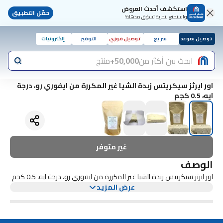
استكشف أحدث العروض
حمّل التطبيق
واستمتع بتجربة تسوّق مذهلة!
توصيل بموعد
سريع
توصيل فوري
التوفير
إلكترونيات
ابحث بين أكثر من
50,000+
منتج
اور ايرثز سيكريتس زبدة الشيا غير المكررة من ايفوري رو، درجة
ايه، 0.5 كجم
غير متوفر
الوصف
اور ايرثز سيكريتس زبدة الشيا غير المكررة من ايفوري رو، درجة ايه، 0.5 كجم
عرض المزيد