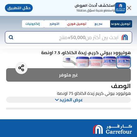
استكشف أحدث العروض
حمّل التطبيق
واستمتع بتجربة تسوّق مذهلة!
توصيل بموعد
سريع
توصيل فوري
التوفير
إلكترونيات
ابحث بين أكثر من
50,000+
منتج
هوليوود بيوتي كريم، زبدة الكاكاو، 7.5 اونصة
غير متوفر
الوصف
هوليوود بيوتي كريم زبدة الكاكاو 75 اونصة
عرض المزيد