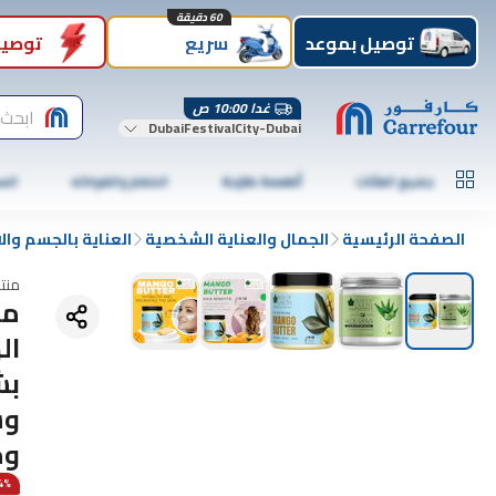
60 دقيقة
توصيل بموعد
سريع
توصيل
غدا 10:00 ص
ابحث 
DubaiFestivalCity-Dubai
جميع الفئات
أطعمة طازجة
الخضار والفواكه
الس
الصفحة الرئيسية
الجمال والعناية الشخصية
العناية بالجسم وا
منت
مج
وم
14% 