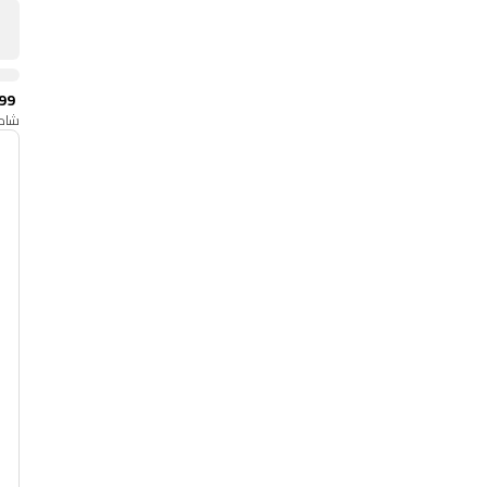
99
شامل
أ