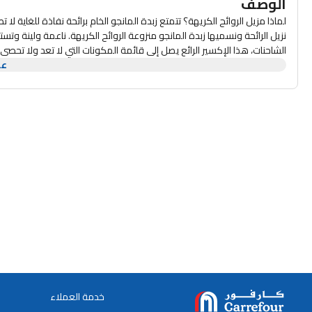
الوصف
لماذا مزيل الروائح الكريهة؟ تتمتع زبدة المانجو الخام برائحة نفاذة للغاية
الشاحنات، هذا الإكسير الرائع يصل إلى قائمة المكونات التي لا تعد ولا
عر
الشعر. فهو لا يروي عطش البشرة لترطيب مكثف عميق وطويل الأمد فحسب، ب
بشكل لا يصدق على مقياس كوميدوغينيك. مستخلصة من حبات الفاكهة المقشر
مستودع للعناصر الغذائية وخاصة مضادات الأكسدة. كلما زاد محتوى مضادات
المبكرة. بكلمات بسيطة "إذا كانت الخطوط الدقيقة أو التجاعيد تترك علامة
المانجو على كتلة من الشوكولاتة مع حمض البالمتيك وحمض الأراكيديك وح
ممتازًا لا يجدد شباب البشرة الباهتة والمطاطة والجافة فحسب، بل يعمل أيضً
موجودة هنا لتُثير إعجابك بفضل فوائدها الساحرة التي لا يمكنك غض الطرف 
خدمة العملاء