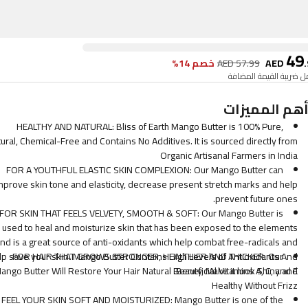
49
.
AED
57.99
AED
خصم 14%
 ضريبة القيمة المضافة
هم المميزات
HEALTHY AND NATURAL: Bliss of Earth Mango Butter is 100% Pure,
ural, Chemical-Free and Contains No Additives. It is sourced directly from
Organic Artisanal Farmers in India
FOR A YOUTHFUL ELASTIC SKIN COMPLEXION: Our Mango Butter can
mprove skin tone and elasticity, decrease present stretch marks and help
prevent future ones.
FOR SKIN THAT FEELS VELVETY, SMOOTH & SOFT: Our Mango Butter is
used to heal and moisturize skin that has been exposed to the elements
nd is a great source of anti-oxidants which help combat free-radicals and
lp save your skin. Mango Butter Contains High Levels of Antioxidants And
FOR HAIR THAT GROWS STRONGER, HEALTHIER AND THICKER: Our
ango Butter Will Restore Your Hair Natural Beauty, Make it look Shiny and
Beneficial Vitamins A, C, and E.
Healthy Without Frizz
FEEL YOUR SKIN SOFT AND MOISTURIZED: Mango Butter is one of the