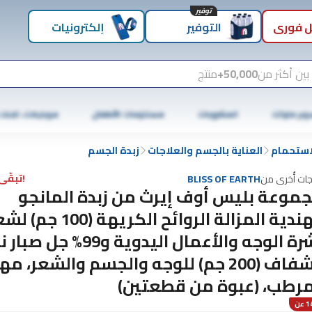
توفير
 فوري
التوفير
إلكترونيات
بين أكثر من
50,000+
منتج
وبر ماركت
المشروبات
مستلزمات الأطفال
موبايلات، تابلت
لاستحمام
العناية بالجسم والعلاجات
زبدة الجسم
!تبقّى 5 فقط
جات أُخرى من
BLISS OF EARTH
موعة بليس أوف إيرث من زبدة المانجو
الهندية المزالة الروائح الكريهة (100 
بشرة الوجه والأعمال اليدوية و99% ج
وشفاف (200 جم) للوجه والجسم والشعر، 
رطب، (عبوة من قطعتين)
عن