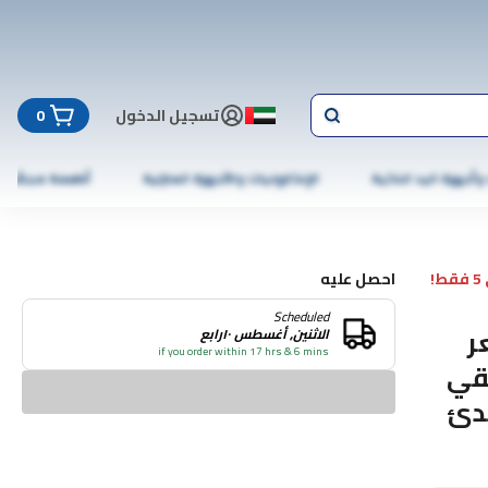
تسجيل الدخول
0
 وأجهزة اليد الذكية
الإلكترونيات والأجهزة المنزلية
أطعمة مجمّدة
!
احصل عليه
Scheduled
جم) لشعر
الاثنين, أغسطس ١٠رابع
if you order within 17 hrs & 6 mins
ل صبار نقي
مهدئ