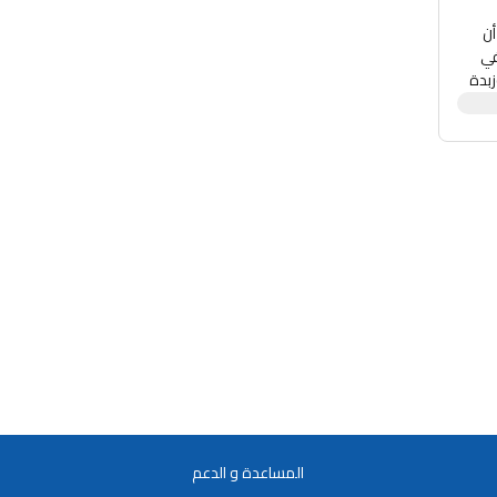
أن
لكريهة. ناعمة ولينة وتستحق اللعاب، قبلة من زبدة المانجو وأكثر الجلود جفافًا. محمل بالفيتامينات A وC وE في
زبدة
ي
ًا
هة
المساعدة و الدعم