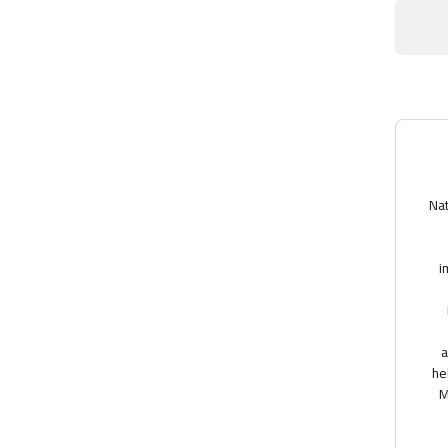
Nat
i
a
he
M