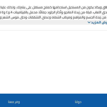
 لا تطاق ويكاد يكون من المستحيل استخدامها كمنتج مستقل على بشرتك. ولذلك علينا 
نزيل الرائحة ونسميها زبدة المانجو منزوعة الروائح ا
 تحصى من زبدة الجسم والمراهم ومرطب الشفاه وعصي التشققات وحتى موس الشعر و
ض المزيد
ل يفعل ذلك أيضًا دون زيادة فرص ظهور البثور. كيف؟ إنها تحتل مرتبة منخفضة
ة لشجرة المانجو، زبدة المانجو منزوعة الروائح الكريهة من بليس أوف إيرث ه
 الأكسدة، زادت درجة الحماية من الجذور الحرة. وهذا يعني وقف شيخوخة الجلد
 على منطقة تحت العين الحساسة، فهذا هو منقذك. بالإضافة إلى ذلك، تحتوي زبدة
مض اللينوليك وحمض دهني وحمض الأوليك. كل هذه العناصر تجعلها مرطبًا مكثف
ا على تحسين مجدك إلى أقصى درجة! نعيم الأرض! زبدة المانجو المزيل الروائح الكري
عنها!
حولنا
وفر معنا