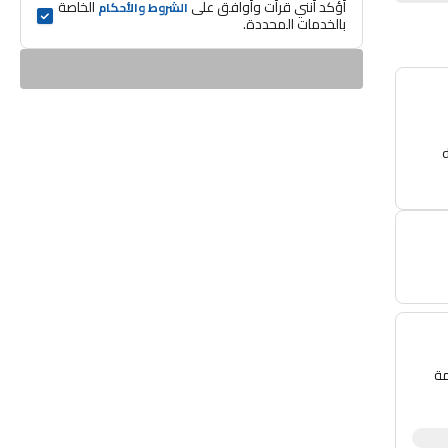
أؤكد أنني قرأت وأوافق على 
 الخاصة 
الشروط والأحكام
بالخدمات المحددة.
ال السلس. حاصل على تصنيف IP67 لمقاومة