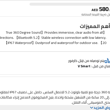
580
AED
.
 ضريبة القيمة المضافة
هم المميزات
【True 360 Degree Sound】Provides immersive, clear audio from all
directions. 【Bluetooth 5.2】Stable wireless connection with low latency.
【IP67 Waterproof】Dustproof and waterproof for outdoor use. 【20
Hours Playtime】Long-lasting battery for extended listening sessions.
【Built-In Microphone】Hands-free calling capability. 【Compact &
Portable】Easy to carry and store. 【Durable Design】Robust build for
يتم توصيله من قِبَل كارفور
everyday use.
باع من قبل : 
V Smart
يقدم مكبر الصوت مارشال ويلين II CRM اللاسلكي المحمول صوتًا قويًا بزاوية 360 درجة مع تقنية بلوتوث 5.2 للاتص
الماء والغبار، مما يجعله مثاليًا للاستخدام الداخلي والخارجي. استمتع بما يصل إلى 20 ساعة من التشغيل بشحنة واحدة. يتيح الميكروفون المدمج إجراء مكالمات
محبي الموسيقى أثناء التنقل.
ض المزيد