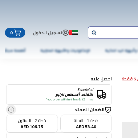
تسجيل الدخول
0
 وأجهزة اليد الذكية
الإلكترونيات والأجهزة المنزلية
أطعمة مجمّدة
!
احصل عليه
Scheduled
الثلاثاء, أغسطس ١١رابع
if you order within 4 hrs & 12 mins
الضمان الممتد
خطة 1 - السنة
خطة 2 - السنتين
AED 106.75
AED 53.40