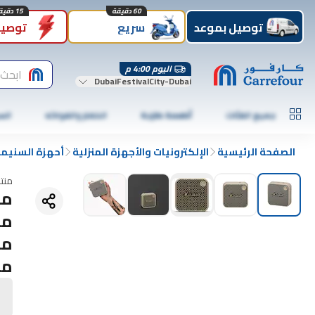
60 دقيقة
15 دقيقة
توصيل بموعد
سريع
توصيل
اليوم 4:00 م
ابحث 
DubaiFestivalCity-Dubai
جميع الفئات
أطعمة طازجة
الخضار والفواكه
الس
الصفحة الرئيسية
الإلكترونيات والأجهزة المنزلية
أحهزة السنيما 
منت
مي