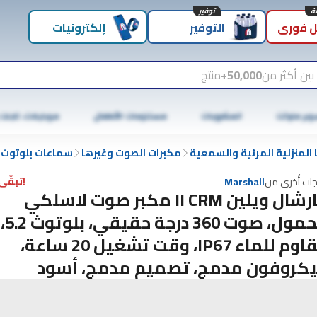
توفير
 فوري
التوفير
إلكترونيات
بين أكثر من
50,000+
منتج
وبر ماركت
المشروبات
مستلزمات الأطفال
موبايلات، تابلت
المنزلية المرئية والسمعية
مكبرات الصوت وغيرها
سماعات بلوتوث
!تبقّى 5 فقط
جات أُخرى من
Marshall
مارشال ويلين II CRM مكبر صوت لاسلكي
محمول، صوت 360 درجة حقيقي، بلوتوث 5.2،
مقاوم للماء IP67، وقت تشغيل 20 ساعة،
كروفون مدمج، تصميم مدمج، أسود