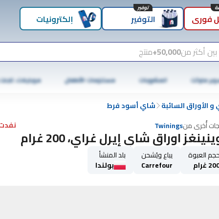
توفير
 فوري
التوفير
إلكترونيات
بين أكثر من
50,000+
منتج
وبر ماركت
المشروبات
مستلزمات الأطفال
موبايلات، تابلت
 الأوراق السائبة
شاي أسود فرط
نفدت 
جات أُخرى من
Twinings
نينغز اوراق شاي إيرل غراي، 200 غرام
جم العبوة
يباع ويُشحن
بلد المنشأ
20 غرام
Carrefour
بولندا