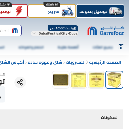
60 دقيقة
15 دقيقة
توصيل بموعد
سريع
توصيل
غدا 10:00 ص
ابحث 
DubaiFestivalCity-Dubai
جميع الفئات
أطعمة طازجة
الخضار والفواكه
الس
الصفحة الرئيسية
المشروبات
شاي وقهوة سادة
أكياس الشاي و
منت
توي
ح
0
المكونات