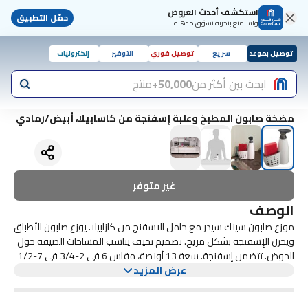
استكشف أحدث العروض
حمّل التطبيق
واستمتع بتجربة تسوّق مذهلة!
توصيل بموعد
سريع
توصيل فوري
التوفير
إلكترونيات
ابحث بين أكثر من
50,000+
منتج
مضخة صابون المطبخ وعلبة إسفنجة من كاسابيلا، أبيض/رمادي
غير متوفر
الوصف
موزع صابون سينك سيدر مع حامل الاسفنج من كازابيلا. يوزع صابون الأطباق
ويخزن الإسفنجة بشكل مريح. تصميم نحيف يناسب المساحات الضيقة حول
الحوض. تتضمن إسفنجة. سعة 13 أونصة، مقاس 6 في 2-3/4 في 7-1/2
عرض المزيد
بوصة. حصلت أدوات التنظيف كاسابيلا وإكسسوارات المطبخ والحمام
ومنتجات التنظيم على العديد من جوائز التصميم وتقدير الصناعة للتصميم
الجميل والتصنيع عالي الجودة.