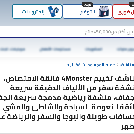
توفير
 فوري
التوفير
إلكترونيات
بين أكثر من
50,000+
منتج
وبر ماركت
المشروبات
مستلزمات الأطفال
موبايلات، تابلت
مناشف
حمام الوجه ومنشفة اليد
مناشف تخييم 4Monster فائقة الامتصاص،
شفة سفر من الألياف الدقيقة سريعة
جفاف، منشفة رياضية مدمجة سريعة الج
ئقة النعومة للسباحة والشاطئ والمشي
سافات طويلة واليوجا والسفر والرياضة ع
ظهر