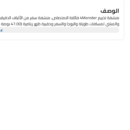
الوصف
منشفة تخييم 4Monster فائقة الامتصاص، منشفة سفر من ال
والمشي لمسافات طويلة واليوجا والسفر وحقيبة ظهر رياضية (47.00 بوصة × 23.60 بوصة، أخضر جيشي)
عر