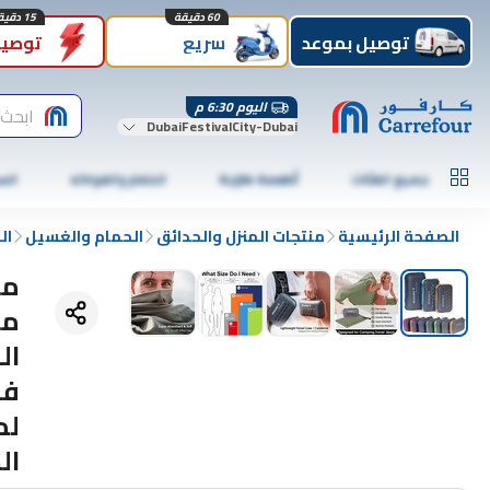
60 دقيقة
15 دقيقة
توصيل بموعد
سريع
توصيل
اليوم 6:30 م
ابحث 
DubaiFestivalCity-Dubai
جميع الفئات
أطعمة طازجة
الخضار والفواكه
الس
الصفحة الرئيسية
منتجات المنزل والحدائق
الحمام والغسيل
ال
من
ال
فا
لم
ال