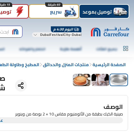
60 دقيقة
15 دقيقة
توصيل بموعد
سريع
توصيل
اليوم 4:30 م
ابحث 
DubaiFestivalCity-Dubai
جميع الفئات
أطعمة طازجة
الخضار والفواكه
الس
الصفحة الرئيسية
منتجات المنزل والحدائق
المطبخ وطاولة الطع
صي
شديد
الوصف
صينية الكيك بطبقة من الألومنيوم مقاس 10 × 2 بوصة من وينوير
عر