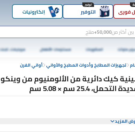
توفير
 فوري
التوفير
إلكترونيات
بين أكثر من
50,000+
منتج
وبر ماركت
المشروبات
مستلزمات الأطفال
موبايلات، تابلت
ام
تجهيزات المطابخ وأدوات المطبخ والأواني
أواني الفرن
نية كيك دائرية من الألومنيوم من وينكو
ة التحمل، 25.4 سم × 5.08 سم
ض المزيد