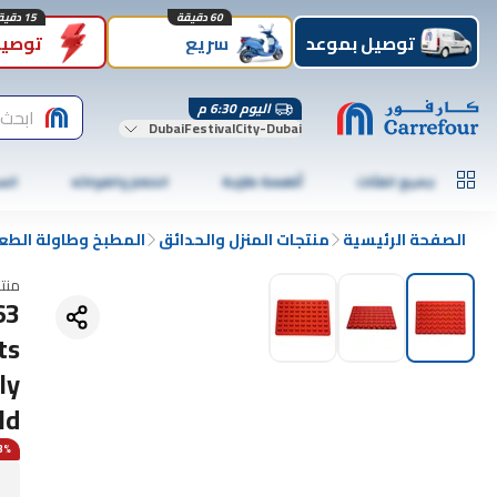
60 دقيقة
15 دقيقة
توصيل بموعد
سريع
توصيل
اليوم 6:30 م
ابحث 
DubaiFestivalCity-Dubai
جميع الفئات
أطعمة طازجة
الخضار والفواكه
الس
الصفحة الرئيسية
منتجات المنزل والحدائق
المطبخ وطاولة الطع
منت
ts
ly
ld
13% 