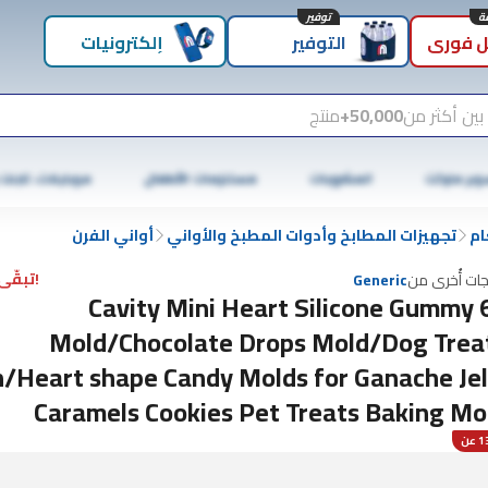
توفير
 فوري
التوفير
إلكترونيات
بين أكثر من
50,000+
منتج
وبر ماركت
المشروبات
مستلزمات الأطفال
موبايلات، تابلت
ام
تجهيزات المطابخ وأدوات المطبخ والأواني
أواني الفرن
!تبقّى 3 فقط
جات أُخرى من
Generic
63 Cavity Mini Heart Silicone Gummy
Mold/Chocolate Drops Mold/Dog Trea
/Heart shape Candy Molds for Ganache Jel
Caramels Cookies Pet Treats Baking Mo
عن