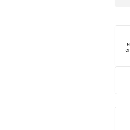
•
Of
Re
T