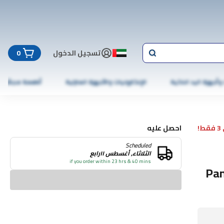
تسجيل الدخول
0
 وأجهزة اليد الذكية
الإلكترونيات والأجهزة المنزلية
أطعمة مجمّدة
!
احصل عليه
Scheduled
الثلاثاء, أغسطس ١١رابع
if you order within 23 hrs & 40 mins
Pan