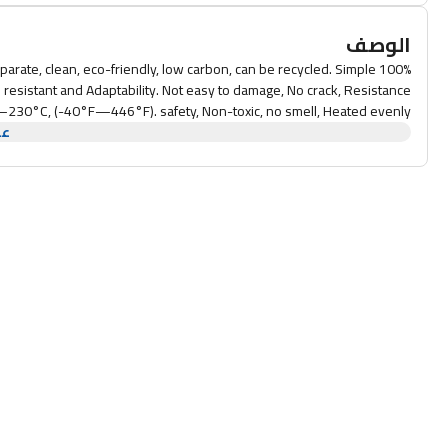
الوصف
separate, clean, eco-friendly, low carbon, can be recycled. Simple
on resistant and Adaptability. Not easy to damage, No crack, Resistance
230°C, (-40°F—446°F). safety, Non-toxic, no smell, Heated evenly
عر