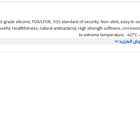
ver For Family Members For Grab-and-go Breakfasts;Baking Goods Like
Muffins,cupcakes,chocolate Desserts,etc.More Uses Are Waiting For Your
Discovery.
 Food-grade silicone, FDA/LFGB, SGS standard of security. Non-stick, easy to 
useful, Healthfulness, natural antibacterial, High strength softness, corrosi
to extreme temperature, -40°C—
ض المزيد