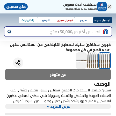
استكشف أحدث العروض
حمّل التطبيق
واستمتع بتجربة تسوّق مذهلة!
توصيل بموعد
سريع
توصيل فوري
التوفير
إلكترونيات
ابحث بين أكثر من
50,000+
منتج
كيوي سكاكين ستيك للمطبخ التايلاندي من الستانلس ستيل
501 6 قطع في كل مجموعة
غير متوفر
الوصف
سكين متعدد الاستخدامات للمطبخ. ستانلس ستيل، مقبض خشبي. يحب
العملاء الجودة والمقبض والقيمة وسهولة قص سكين المطبخ. يذكرون
أنه سكين ممتاز، فهو يشحذ بشكل جميل وهو سكين بسيط للأغراض
عرض المزيد
العامة بالسعر المناسب. يحبون المقبض الخشبي الصلب.