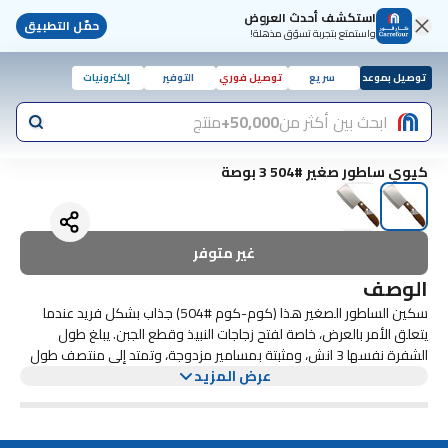
استكشف أحدث العروض
حمّل التطبيق
واستمتع بتجربة تسوّق مذهلة!
توصيل بموعد
سريع
توصيل فوري
التوفير
إلكترونيات
ابحث بين أكثر من
50,000+
منتج
كيوي ساطور صغير #504 3 بوصة
غير متوفر
الوصف
سكين الساطور الصغير هذا (كوم-كوم #504) جذاب بشكل فريد عندما
يتعلق الأمر بالعرض، خاصة لفتح زجاجات النبيذ وقطع الجبن. يبلغ طول
الشفرة نفسها 3 انش، ومثبتة بمسامير مزدوجة، وتمتد إلى منتصف طول
عرض المزيد
المقبض. على الرغم من شكله، فإن هذا السكين لا يشبه الساطور بالحجم
القياسي ويستخدم الآن بشكل متكرر كسكين مزخرف لتعزيز العرض وإضافة
لمسة إضافية من الأناقة أثناء خدمة الطاولة.