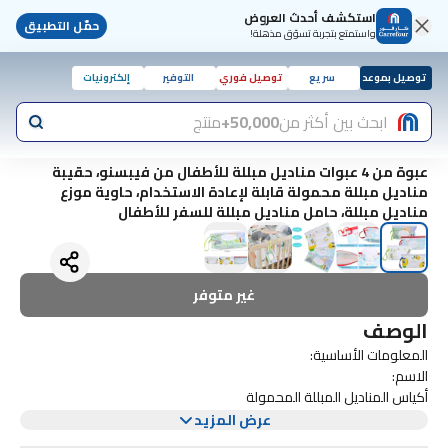
استكشف أحدث العروض
حمّل التطبيق
واستمتع بتجربة تسوّق مذهلة!
توصيل بموعد
سريع
توصيل فوري
التوفير
إلكترونيات
ابحث بين أكثر من
50,000+
منتج
عبوة من 4 عبوات مناديل مبللة للأطفال من فيبسنو، حقيبة
مناديل مبللة محمولة قابلة لإعادة الاستخدام، حاوية موزع
مناديل مبللة، حامل مناديل مبللة للسفر للأطفال
غير متوفر
الوصف
المعلومات الأساسية:
الاسم:
أكياس المناديل المبللة المحمولة
الحجم:
عرض المزيد
24 * 14 * 3.8 سم / * 9.5 × 5.5 × 1.5 بوصة