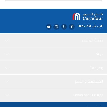
العبوة:
4 × أكياس مناديل مبللة محمولة
ابقى على تواصل معنا
خدمة العملاء
حولنا
وفر معنا
المساعدة و الدعم
Download Our App