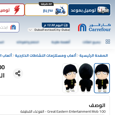
60 دقيقة
توصيل بموعد
سريع
توصيل
اليوم 12:30 م
ابحث 
DubaiFestivalCity-Dubai
جميع الفئات
أطعمة طازجة
الخضار والفواكه
الس
الصفحة الرئيسية
ألعاب ومستلزمات النشاطات الخارجية
ألعاب ا
ال
الوصف
Great Eastern Entertainment Mob 100 - الغوغاء القطيفة