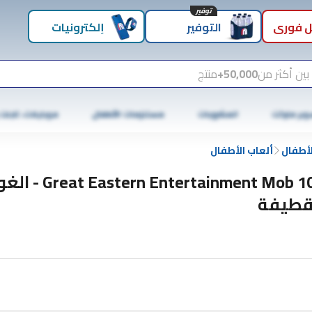
توفير
 فوري
التوفير
إلكترونيات
بين أكثر من
50,000+
منتج
وبر ماركت
المشروبات
مستلزمات الأطفال
موبايلات، تابلت
لأطفال
ألعاب الأطفال
stern Entertainment Mob 100
قطيفة