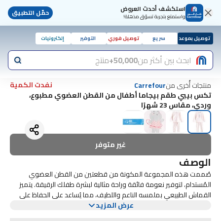
استكشف أحدث العروض
حمّل التطبيق
واستمتع بتجربة تسوّق مذهلة!
توصيل بموعد
سريع
توصيل فوري
التوفير
إلكترونيات
ابحث بين أكثر من
50,000+
منتج
نفدت الكمية
منتجات أُخرى من
Carrefour
تكس بيبي طقم بيجاما أطفال من القطن العضوي مطبوع،
وردي، مقاس 23 شهرًا
غير متوفر
الوصف
صُممت هذه المجموعة المكونة من قطعتين من القطن العضوي
المُستدام، لتوفير نعومة فائقة وراحة مثالية لبشرة طفلك الرقيقة. يتميز
القماش الطبيعي بملمسه الناعم واللطيف، مما يُساعد على الحفاظ على
عرض المزيد
راحة طفلك طوال الليل مع السماح بتدفق الهواء بشكل مناسب. يتميز
الجزء العلوي ذو الأكمام الطويلة بياقة دائرية كلاسيكية وإغلاق خلفي