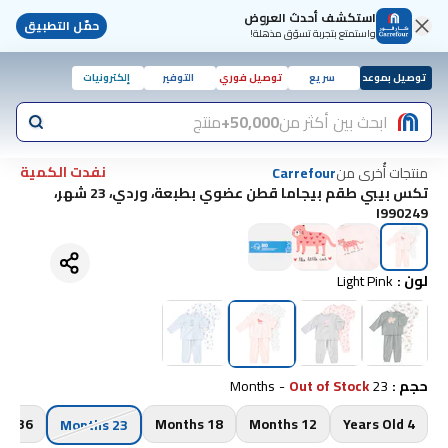
استكشف أحدث العروض
حمّل التطبيق
واستمتع بتجربة تسوّق مذهلة!
توصيل بموعد
سريع
توصيل فوري
التوفير
إلكترونيات
ابحث بين أكثر من
50,000+
منتج
نفدت الكمية
منتجات أُخرى من
Carrefour
تكس بيبي طقم بيجاما قطن عضوي بطبعة، وردي، 23 شهر،
I990249
لون
:
Light Pink
حجم
:
23 Months
Out of Stock
-
36 Months
18 Months
12 Months
4 Years Old
23 Months