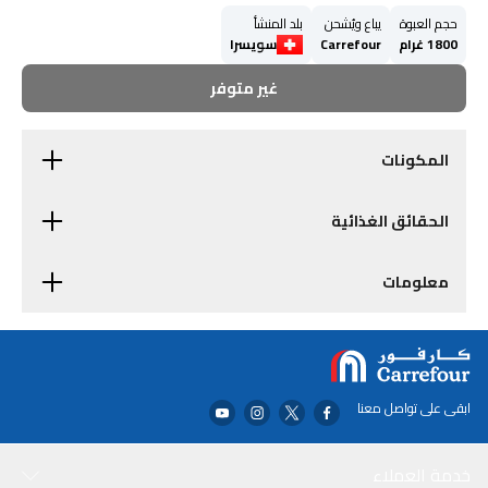
حجم العبوة
يباع ويُشحن
بلد المنشأ
1800 غرام
Carrefour
سويسرا
غير متوفر
المكونات
الحقائق الغذائية
معلومات
ابقى على تواصل معنا
خدمة العملاء