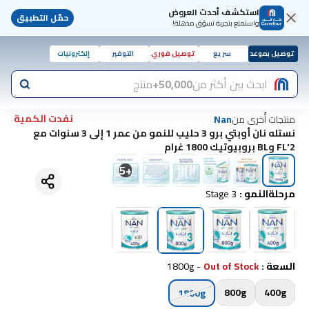
استكشف أحدث العروض
حمّل التطبيق
واستمتع بتجربة تسوّق مذهلة!
توصيل بموعد
سريع
توصيل فوري
التوفير
إلكترونيات
ابحث بين أكثر من
50,000+
منتج
نفدت الكمية
منتجات أُخرى من
Nan
نستله نان أوبتي برو 3 حليب للنمو من عمر 1 إلى 3 سنوات مع
2'FL وBL بروبيوتيك 1800 غرام
5
+
مرحلةالنمو
:
Stage 3
السعة
:
Out of Stock
-
1800g
800g
400g
1800g