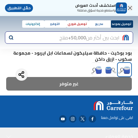
استكشف أحدث العروض
حمّل التطبيق
واستمتع بتجربة تسوّق مذهلة!
توصيل بموعد
سريع
توصيل فوري
التوفير
إلكترونيات
ابحث بين أكثر من
50,000+
منتج
بود بوكيت - حافظة سيليكون لسماعات ابل ايربود - مجموعة
سكوب - ازرق داكن
غير متوفر
ابقى على تواصل معنا
خدمة العملاء