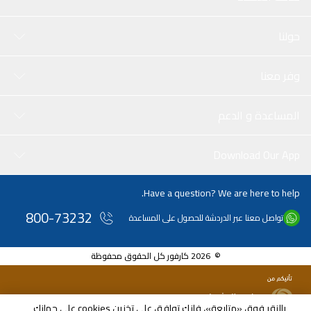
حولنا
وفر معنا
المساعدة و الدعم
Download Our App
Have a question? We are here to help.
800-73232
تواصل معنا عبر الدردشة للحصول على المساعدة
© 2026 كارفور كل الحقوق محفوظة
بالنقر فوق «متابعة»، فإنك توافق على تخزين cookies على جهازك