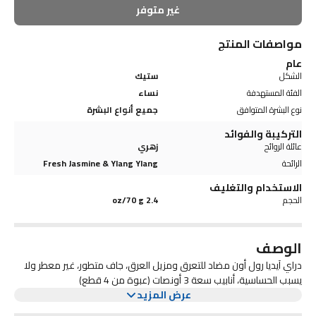
غير متوفر
مواصفات المنتج
عام
الشكل
ستيك
الفئة المستهدفة
نساء
نوع البشرة المتوافق
جميع أنواع البشرة
التركيبة والفوائد
عائلة الروائح
زهري
الرائحة
Fresh Jasmine & Ylang Ylang
الاستخدام والتغليف
الحجم
2.4 oz/70 g
الوصف
دراي آيديا رول أون مضاد للتعرق ومزيل العرق، جاف متطور، غير معطر ولا
يسبب الحساسية، أنابيب سعة 3 أونصات (عبوة من 4 قطع)
عرض المزيد