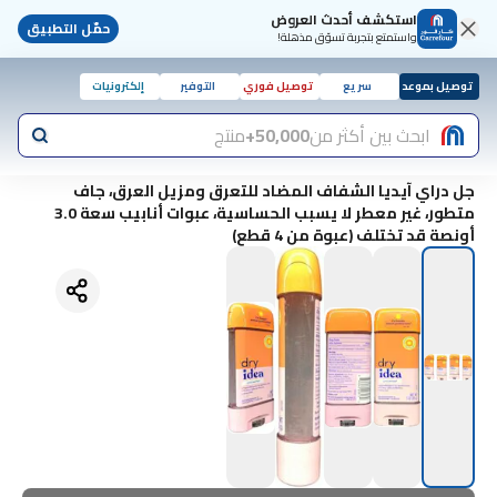
استكشف أحدث العروض
حمّل التطبيق
واستمتع بتجربة تسوّق مذهلة!
توصيل بموعد
سريع
توصيل فوري
التوفير
إلكترونيات
ابحث بين أكثر من
50,000+
منتج
جل دراي آيديا الشفاف المضاد للتعرق ومزيل العرق، جاف
متطور، غير معطر لا يسبب الحساسية، عبوات أنابيب سعة 3.0
أونصة قد تختلف (عبوة من 4 قطع)