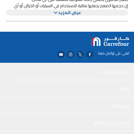
إن حجمها الصغير يجعلها مثالية للاستخدام في السيارات أو الخزائن أو أي
منطقة أخرى تحتاج إلى رائحة عطرية.
عرض المزيد
ما عليك سوى فتح القارورة والسماح للرائحة الاستوائية بملء الجو
للحصول على انتعاش يدوم طويلاً.
ابقى على تواصل معنا
خدمة العملاء
حولنا
وفر معنا
المساعدة و الدعم