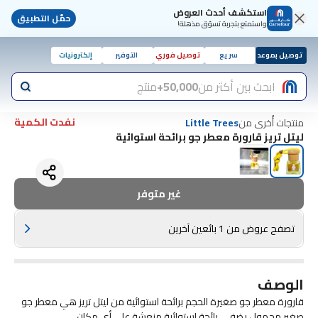
استكشف أحدث العروض
حمّل التطبيق
واستمتع بتجربة تسوّق مذهلة!
توصيل بموعد
سريع
توصيل فوري
التوفير
إلكترونيات
ابحث بين أكثر من
50,000+
منتج
نفدت الكمية
منتجات أُخرى من
Little Trees
ليتل تريز قارورة معطر جو برائحة استوائية
غير متوفر
تصفح عروض من 1 بائعين آخرين
الوصف
قارورة معطر جو صغيرة الحجم برائحة استوائية من ليتل تريز هي معطر جو
صغير محمول يضفي رائحة استوائية منعشة على أي مكان.